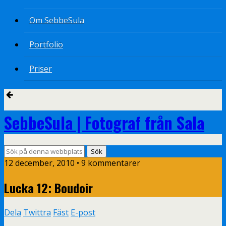
Om SebbeSula
Portfolio
Priser
SebbeSula | Fotograf från Sala
12 december, 2010 •
9 kommentarer
Lucka 12: Boudoir
Dela
Twittra
Fäst
E-post