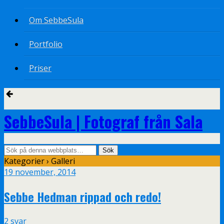
Om SebbeSula
Portfolio
Priser
SebbeSula | Fotograf från Sala
Kategorier ›
Galleri
19 november, 2014
Sebbe Hedman rippad och redo!
2 svar