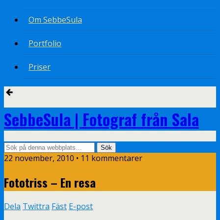
Om SebbeSula
Portfolio
Priser
SebbeSula | Fotograf från Sala
22 november, 2010 •
11 kommentarer
Fototriss – En resa
Dela
Twittra
Fäst
E-post