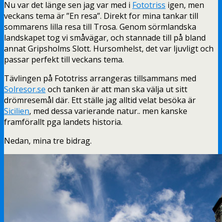
Nu var det länge sen jag var med i
Fototriss
igen, men
veckans tema är ”En resa”. Direkt for mina tankar till
sommarens lilla resa till Trosa. Genom sörmlandska
landskapet tog vi småvägar, och stannade till på bland
annat Gripsholms Slott. Hursomhelst, det var ljuvligt och
passar perfekt till veckans tema.
Tävlingen på Fototriss arrangeras tillsammans med
Solresor.se
och tanken är att man ska välja ut sitt
drömresemål där. Ett ställe jag alltid velat besöka är
Sicilien
, med dessa varierande natur.. men kanske
framförallt pga landets historia.
Nedan, mina tre bidrag.