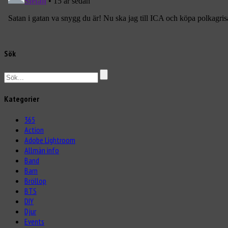
Sök
Kategorier
365
Action
Adobe Lightroom
Allmän info
Band
Barn
Bröllop
BTS
DIY
Djur
Events