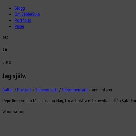
Blogg
Om SebbeSula
Portfolio
Priser
sep
26
2010
Jag själv.
Galleri
/
Porträtt
/
Självporträtt
/
5 Kommentarer
kommentarer
Pepe Romero fick låna studion idag, för att plåta ett coverband från Sala. Fö
Woop wooop