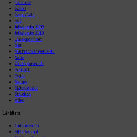
Fototriss
Galleri
Gamla Sala
Hud
Julkalender 2009
Julkalender 2010
Ljusexperiment
Mat
Mustaschkampen 2011
Natur
Okategoriserade
Porträtt
Prylar
Setups
Självporträtt
Stilleben
Video
Länklista
Carlbom Foto
Hilda Bordahl