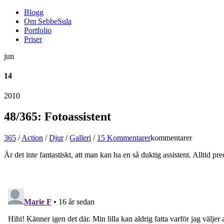
Blogg
Om SebbeSula
Portfolio
Priser
jun
14
2010
48/365: Fotoassistent
365
/
Action
/
Djur
/
Galleri
/
15 Kommentarer
kommentarer
Är det inte fantastiskt, att man kan ha en så duktig assistent. Alltid p