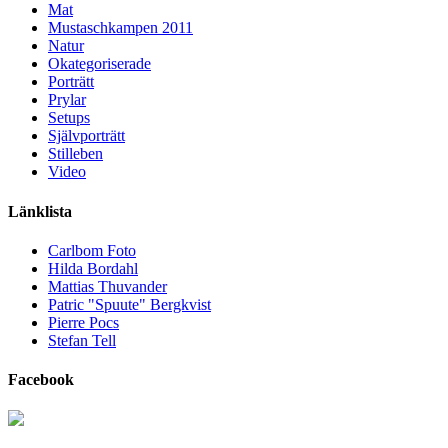
Mat
Mustaschkampen 2011
Natur
Okategoriserade
Porträtt
Prylar
Setups
Självporträtt
Stilleben
Video
Länklista
Carlbom Foto
Hilda Bordahl
Mattias Thuvander
Patric "Spuute" Bergkvist
Pierre Pocs
Stefan Tell
Facebook