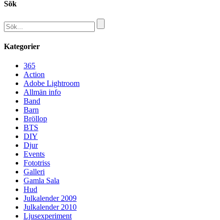
Sök
Kategorier
365
Action
Adobe Lightroom
Allmän info
Band
Barn
Bröllop
BTS
DIY
Djur
Events
Fototriss
Galleri
Gamla Sala
Hud
Julkalender 2009
Julkalender 2010
Ljusexperiment