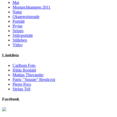
Mat
Mustaschkampen 2011
Natur
Okategoriserade
Porträtt
Prylar
Setups
Självporträtt
Stilleben
Video
Länklista
Carlbom Foto
Hilda Bordahl
Mattias Thuvander
Patric "Spuute" Bergkvist
Pierre Pocs
Stefan Tell
Facebook