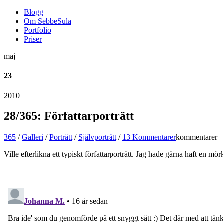
Blogg
Om SebbeSula
Portfolio
Priser
maj
23
2010
28/365: Författarporträtt
365
/
Galleri
/
Porträtt
/
Självporträtt
/
13 Kommentarer
kommentarer
Ville efterlikna ett typiskt författarporträtt. Jag hade gärna haft en 