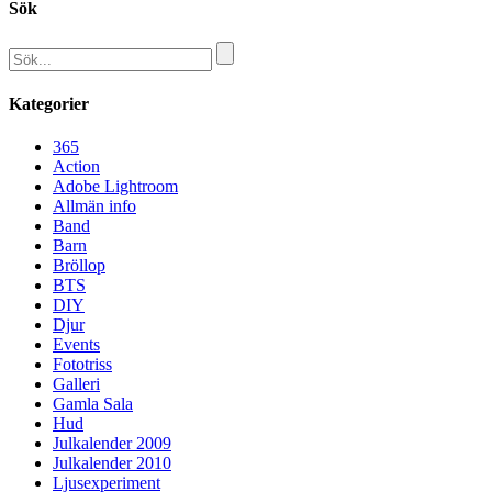
Sök
Kategorier
365
Action
Adobe Lightroom
Allmän info
Band
Barn
Bröllop
BTS
DIY
Djur
Events
Fototriss
Galleri
Gamla Sala
Hud
Julkalender 2009
Julkalender 2010
Ljusexperiment