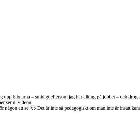
jag upp blixtarna – smidigt eftersom jag har allting på jobbet – och dro
er ser ni videon.
ör någon att se. 🙂 Det är inte så pedagogiskt om man inte är insatt kan