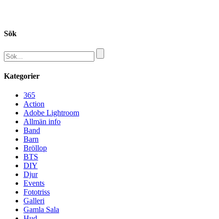
Sök
Kategorier
365
Action
Adobe Lightroom
Allmän info
Band
Barn
Bröllop
BTS
DIY
Djur
Events
Fototriss
Galleri
Gamla Sala
Hud