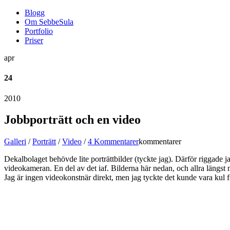
Blogg
Om SebbeSula
Portfolio
Priser
apr
24
2010
Jobbporträtt och en video
Galleri
/
Porträtt
/
Video
/
4 Kommentarer
kommentarer
Dekalbolaget behövde lite porträttbilder (tyckte jag). Därför riggade 
videokameran. En del av det iaf. Bilderna här nedan, och allra längst n
Jag är ingen videokonstnär direkt, men jag tyckte det kunde vara kul f