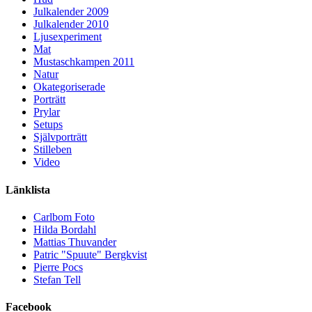
Julkalender 2009
Julkalender 2010
Ljusexperiment
Mat
Mustaschkampen 2011
Natur
Okategoriserade
Porträtt
Prylar
Setups
Självporträtt
Stilleben
Video
Länklista
Carlbom Foto
Hilda Bordahl
Mattias Thuvander
Patric "Spuute" Bergkvist
Pierre Pocs
Stefan Tell
Facebook