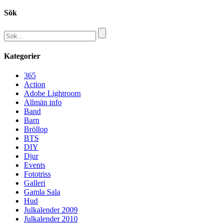
Sök
Kategorier
365
Action
Adobe Lightroom
Allmän info
Band
Barn
Bröllop
BTS
DIY
Djur
Events
Fototriss
Galleri
Gamla Sala
Hud
Julkalender 2009
Julkalender 2010