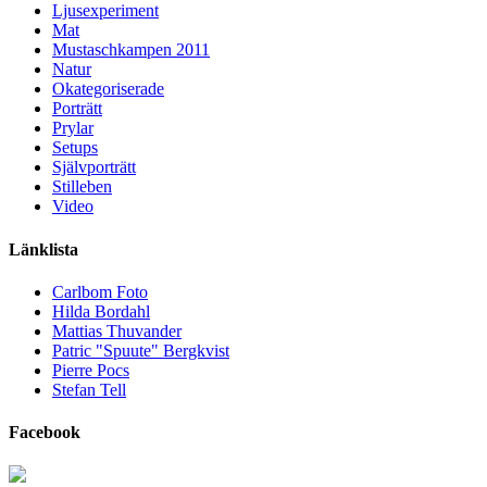
Ljusexperiment
Mat
Mustaschkampen 2011
Natur
Okategoriserade
Porträtt
Prylar
Setups
Självporträtt
Stilleben
Video
Länklista
Carlbom Foto
Hilda Bordahl
Mattias Thuvander
Patric "Spuute" Bergkvist
Pierre Pocs
Stefan Tell
Facebook