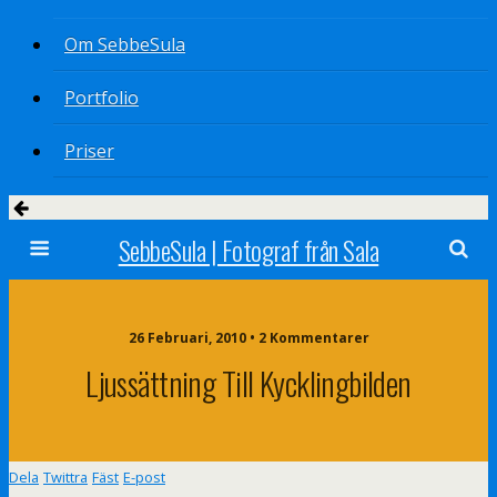
Om SebbeSula
Portfolio
Priser
SebbeSula | Fotograf från Sala
26 Februari, 2010 •
2 Kommentarer
Ljussättning Till Kycklingbilden
Dela
Twittra
Fäst
E-post