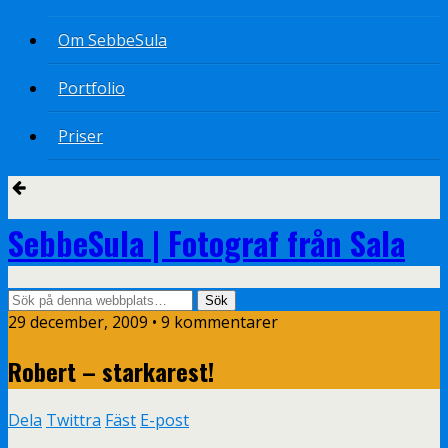
Om SebbeSula
Portfolio
Priser
SebbeSula | Fotograf från Sala
29 december, 2009 •
9 kommentarer
Robert – starkarest!
Dela
Twittra
Fäst
E-post