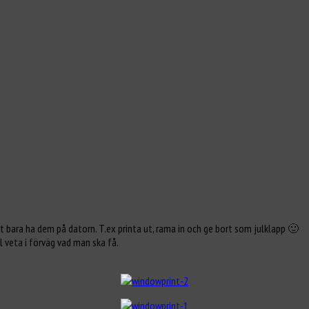
tt bara ha dem på datorn. T.ex printa ut, rama in och ge bort som julklapp 🙂
l veta i förväg vad man ska få.