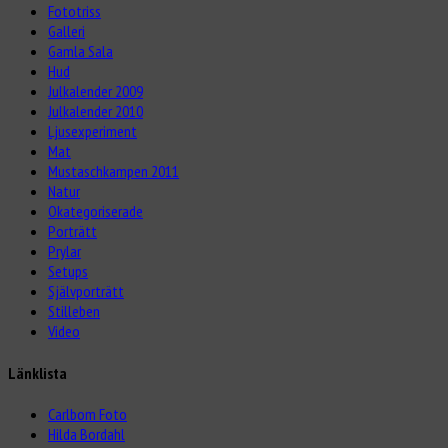
Fototriss
Galleri
Gamla Sala
Hud
Julkalender 2009
Julkalender 2010
Ljusexperiment
Mat
Mustaschkampen 2011
Natur
Okategoriserade
Porträtt
Prylar
Setups
Självporträtt
Stilleben
Video
Länklista
Carlbom Foto
Hilda Bordahl