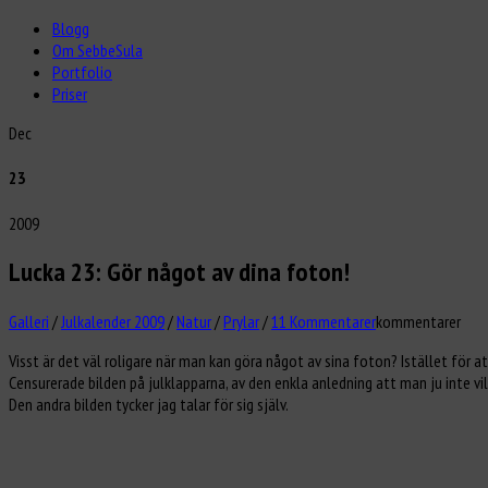
Blogg
Om SebbeSula
Portfolio
Priser
Dec
23
2009
Lucka 23: Gör något av dina foton!
Galleri
/
Julkalender 2009
/
Natur
/
Prylar
/
11 Kommentarer
kommentarer
Visst är det väl roligare när man kan göra något av sina foton? Istället för a
Censurerade bilden på julklapparna, av den enkla anledning att man ju inte vil
Den andra bilden tycker jag talar för sig själv.