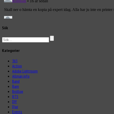
Sök
Kategorier
365
Action
Adobe Lightroom
Allmän info
Band
Barn
Bröllop
BTS
DIY
Djur
Events