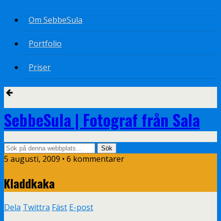
Om SebbeSula
Portfolio
Priser
SebbeSula | Fotograf från Sala
5 augusti, 2009 •
6 kommentarer
Kladdkaka
Dela
Twittra
Fäst
E-post