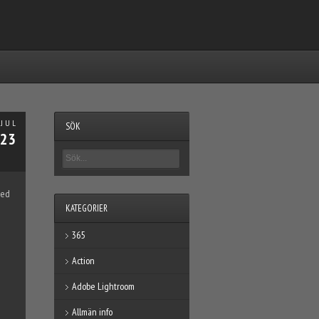
JUL
SÖK
23
med
KATEGORIER
365
Action
Adobe Lightroom
Allmän info