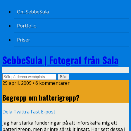
Om SebbeSula
Portfolio
Priser
SebbeSula | Fotograf från Sala
29 april, 2009 •
6 kommentarer
Begrepp om batterigrepp?
Dela
Twittra
Fäst
E-post
Jag har starka funderingar på att införskaffa mig ett
batterigrepp, men är inte särskilt insatt. Har sett dessa i