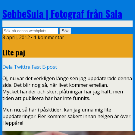
SebbeSula | Fotograf från Sala
8 april, 2012 •
1 kommentar
Lite paj
Dela
Twittra
Fäst
E-post
Oj, nu var det verkligen länge sen jag uppdaterade denna
sida. Det blir nog så, när livet kommer emellan.
Mycket händer och sker, plåtningar har jag haft, men
tiden att publicera här har inte funnits.
Men nu, så här i påsktider, kan jag unna mig lite
uppdateringar. Fler kommer säkert innan helgen är över.
Heppåre!